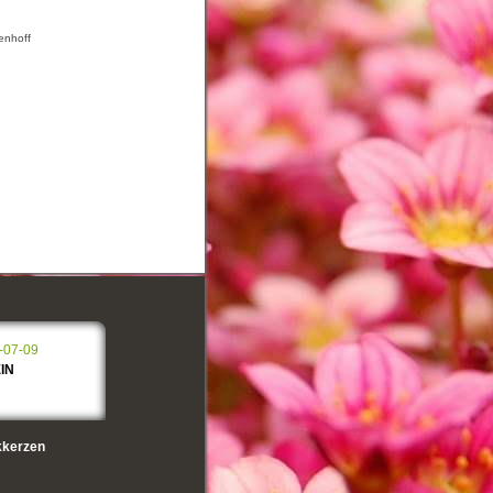
genhoff
-07-09
IN
kerzen