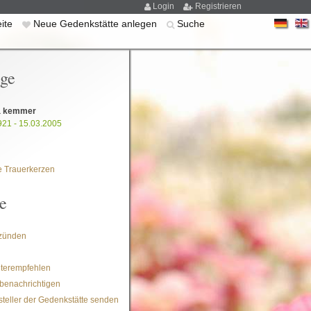
Login
Registrieren
eite
Neue Gedenkstätte anlegen
Suche
ige
a kemmer
921 - 15.03.2005
 Trauerkerzen
e
zünden
iterempfehlen
benachrichtigen
steller der Gedenkstätte senden