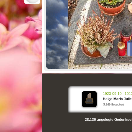
1923-09-10 - 101
Helga Maria Juli
(7.929 Besucher)
28.130
angelegte Gedenksei