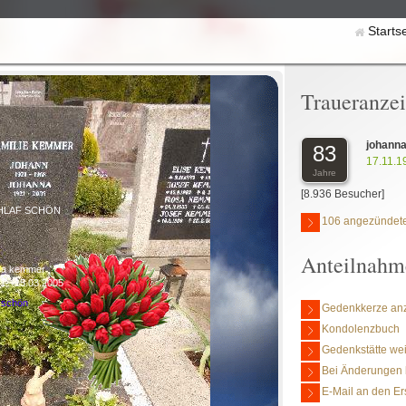
Starts
Traueranze
johann
83
17.11.1
Jahre
[8.936 Besucher]
HLAF SCHÖN
106 angezündete
Anteilnahm
na kemmer
21-+15.03.2005
 schön
Gedenkkerze an
Kondolenzbuch
Gedenkstätte we
Bei Änderungen 
E-Mail an den Er