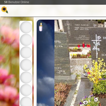
58
Benutzer Online
SC
johan
*17.11.19
Schlaf