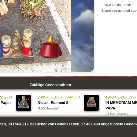
Erstellt am 08.07.2010,
Erstellt von gertraud ha
Zufällige Gedenkstätten
2-12-03
2005-03-10 - 2008-05-30
1942-02-26 - 1997
e Papst
Niclas- Edmond S.
IN MEMORIAM ME
PAPA
(8.104 Besucher)
(11.532 Besucher)
ten,
303.564.212
Besucher von Gedenkseiten,
17.467.460
angezündete Gedenk