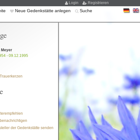
Login
Registrieren
eite
Neue Gedenkstätte anlegen
Suche
ige
l Meyer
954 - 09.12.1995
Trauerkerzen
e
iterempfehlen
benachrichtigen
steller der Gedenkstätte senden