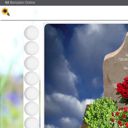
68
Benutzer Online
M
*10.06
Du 