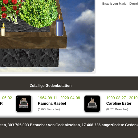
Erstellt von Marion Dimitr
Zufällige Gedenkstätten
1-06-02
1964-09-11 - 2020-04-08
1999-08-27 - 2010
ER
Ramona Raebel
Caroline Ester
(4.025 Besucher)
(8.020 Besucher)
ten,
303.705.003
Besucher von Gedenkseiten,
17.468.336
angezündete Gedenk