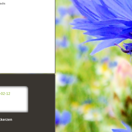
iadis
-02-12
kerzen