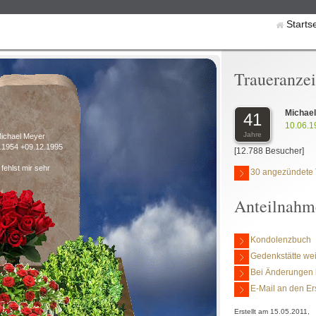
Starts
Traueranze
Michae
41
10.06.1
Jahre
ichael Meyer
.1954 +09.12.1995
[12.788 Besucher]
fehlst mir sehr
30 angezündete 
Anteilnahm
Kondolenzbuch
Gedenkstätte we
Bei Änderungen 
E-Mail an den Er
Erstellt am 15.05.2011,