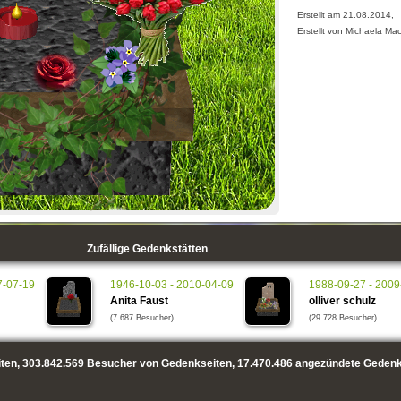
Erstellt am 21.08.2014,
Erstellt von Michaela Mac
Zufällige Gedenkstätten
7-07-19
1946-10-03 - 2010-04-09
1988-09-27 - 2009
Anita Faust
olliver schulz
(7.687 Besucher)
(29.728 Besucher)
ten,
303.842.569
Besucher von Gedenkseiten,
17.470.486
angezündete Gedenk