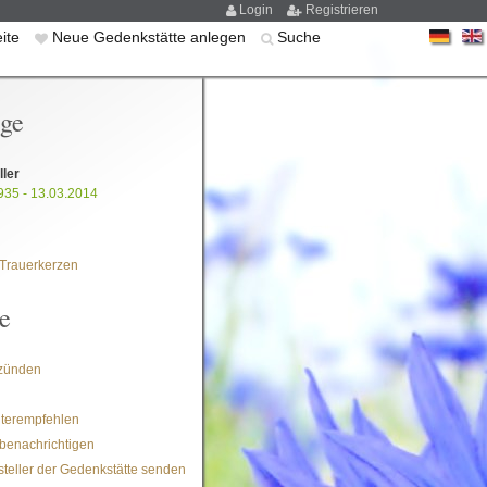
Login
Registrieren
eite
Neue Gedenkstätte anlegen
Suche
ige
ller
935 - 13.03.2014
Trauerkerzen
e
zünden
iterempfehlen
benachrichtigen
steller der Gedenkstätte senden