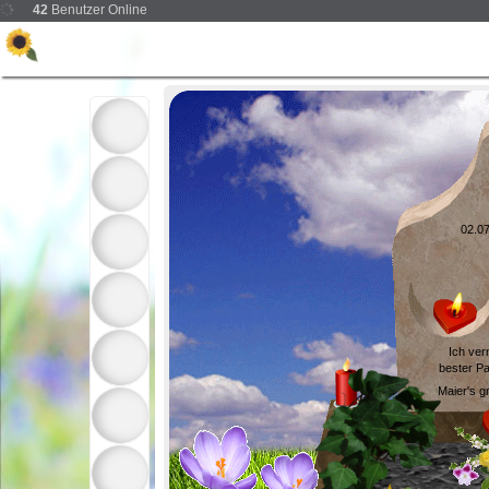
42
Benutzer Online
02.07
Ich ver
bester Pa
Maier's g