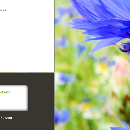
iejek
-05-03
kerzen