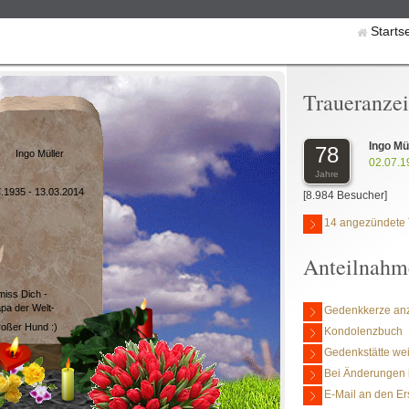
Starts
Traueranze
Ingo Mü
78
Ingo Müller
02.07.1
Jahre
.1935 - 13.03.2014
[8.984 Besucher]
14 angezündete 
Anteilnahm
miss Dich -
pa der Welt-
Gedenkkerze an
roßer Hund :)
Kondolenzbuch
Gedenkstätte we
Bei Änderungen 
E-Mail an den Er