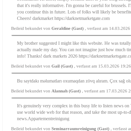
that it's really informative. I'm gonna be careful for brussels. I'
you continue this in future. Lots of folks will likely be benefi
Cheers! darkmarket https://darknetmarketgate.com
Beileid bekundet von
Geraldine (Gast)
, verfasst am 14.03.2026
My brother suggested I might like this website. He was totally
actually made my day. You can not imagine just how much time
info! Thanks! dark markets 2026 https://darknetmarketsgate.
Beileid bekundet von
Gail (Gast)
, verfasst am 15.03.2026 19:2
Bu saytdakı məlumatları oxumaqdan zövq alıram. Çox sağ o
Beileid bekundet von
Alannah (Gast)
, verfasst am 17.03.2026 
It's genuinely very complex in this busy life to listen news on
use world wide web for that reason, and take the most up-to-d
news.Appartementreinigung
Beileid bekundet von
Seminarraumreinigung (Gast)
, verfasst