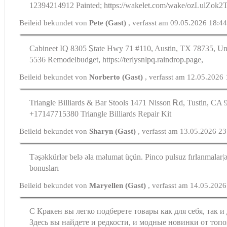
12394214912 Painted; https://wakelet.com/wake/ozLulZo
Beileid bekundet von
Pete (Gast)
, verfasst am 09.05.2026 18:4
Cabineet IQ 8305 Ꮪtate Hwy 71 #110, Austin, TX 78735, Uni
5536 Remodelbudget, https://terlysnlpq.raindrop.page,
Beileid bekundet von
Norberto (Gast)
, verfasst am 12.05.2026
Triangle Billiards & Bar Stools 1471 Nisson Ꭱd, Tustin, CA 
+17147715380 Triangle Billiards Repair Kit
Beileid bekundet von
Sharyn (Gast)
, verfasst am 13.05.2026 2
Təşəkkürlər belə əla məlumat üçün. Pinco pulsuz fırlanmalar|
bonusları
Beileid bekundet von
Maryellen (Gast)
, verfasst am 14.05.202
С Кракен вы легко подберете товары как для себя, так и
Здесь вы найдете и редкости, и модные новинки от то