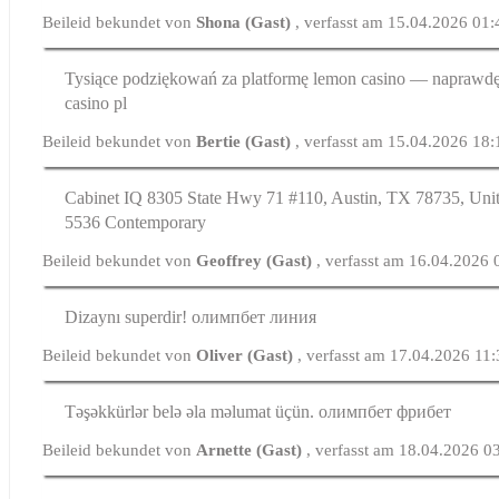
Beileid bekundet von
Shona (Gast)
, verfasst am 15.04.2026 01:
Tysiące podziękowań za platformę lemon casino — naprawd
casino pl
Beileid bekundet von
Bertie (Gast)
, verfasst am 15.04.2026 18:
Cabinet IQ 8305 Statе Hwy 71 #110, Austin, TX 78735, Unit
5536 Contemporary
Beileid bekundet von
Geoffrey (Gast)
, verfasst am 16.04.2026 
Dizaynı superdir! олимпбет линия
Beileid bekundet von
Oliver (Gast)
, verfasst am 17.04.2026 11
Təşəkkürlər belə əla məlumat üçün. олимпбет фрибет
Beileid bekundet von
Arnette (Gast)
, verfasst am 18.04.2026 0