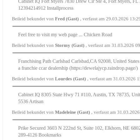
Cabinet IQ Fort Myers 7830 Drew Cir Ste 4, Fort Myers, FL 
12394214912 Installprocess
Beileid bekundet von
Fred (Gast)
, verfasst am 29.03.2026 13:2
Feel free to visit my web page ... Chicken Road
Beileid bekundet von
Stormy (Gast)
, verfasst am 31.03.2026 0
Franchising Path Carlsbad Carlsbad,СA 92008, United Stat
a franchie ccar dealership (https://dewelajycp.raindrop.page/)
Beileid bekundet von
Lourdes (Gast)
, verfasst am 31.03.2026 
Cabinet IQ 8305 Statе Hwy 71 #110, Austin, TX 78735, Unit
5536 Artisan
Beileid bekundet von
Madeleine (Gast)
, verfasst am 31.03.202
Prike Secured 3603 N 222nd St, Suite 102, Elkhorn, ⲚE 6802
289-4126 Bookmarks