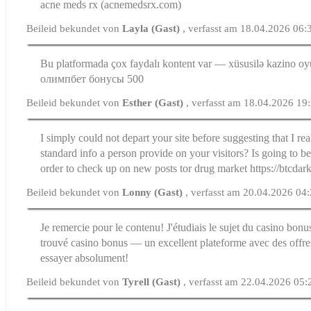
acne meds rx (acnemedsrx.com)
Beileid bekundet von
Layla (Gast)
, verfasst am 18.04.2026 06:
Bu platformada çox faydalı kontent var — xüsusilə kazino oyun
олимпбет бонусы 500
Beileid bekundet von
Esther (Gast)
, verfasst am 18.04.2026 19
I simply could not depart your site before suggesting that I re
standard info a person provide on your visitors? Is going to be
order to check up on new posts tor drug market https://btcd
Beileid bekundet von
Lonny (Gast)
, verfasst am 20.04.2026 04
Je remercie pour le contenu! J'étudiais le sujet du casino bonus
trouvé casino bonus — un excellent plateforme avec des offre
essayer absolument!
Beileid bekundet von
Tyrell (Gast)
, verfasst am 22.04.2026 05: