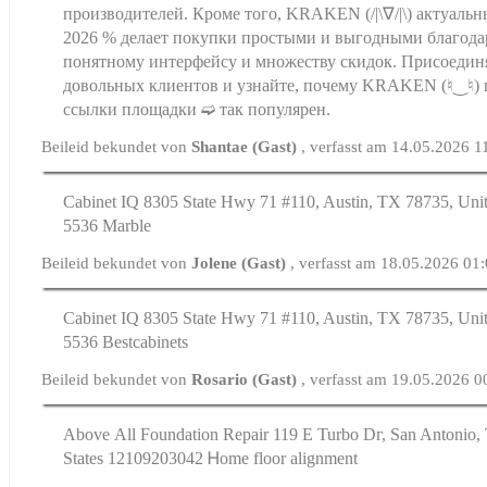
производителей. Кроме того, KRAKEN (/|\∇/|\) актуальн
2026 % делает покупки простыми и выгодными благода
понятному интерфейсу и множеству скидок. Присоедин
довольных клиентов и узнайте, почему KRAKEN (♮‿♮)
ссылки площадки ➫ так популярен.
Beileid bekundet von
Shantae (Gast)
, verfasst am 14.05.2026 1
Cabinet IQ 8305 State Hwy 71 #110, Austin, TX 78735, Unit
5536 Marble
Beileid bekundet von
Jolene (Gast)
, verfasst am 18.05.2026 01
Cabinet IQ 8305 Ѕtate Hwy 71 #110, Austin, TX 78735, Unit
5536 Bestcabinets
Beileid bekundet von
Rosario (Gast)
, verfasst am 19.05.2026 0
Аbove Αll Foundation Repair 119 E Turbo Dг, San Antonio,
Ѕtates 12109203042 Ꮋome floor alignment