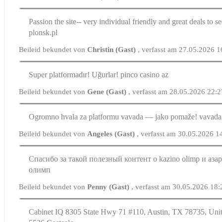
Passion the site-- very individual friendly and great deals to s
plonsk.pl
Beileid bekundet von
Christin (Gast)
, verfasst am 27.05.2026 1
Super platformadır! Uğurlar! pinco casino az
Beileid bekundet von
Gene (Gast)
, verfasst am 28.05.2026 22:
Ogromno hvala za platformu vavada — jako pomaže! vavada
Beileid bekundet von
Angeles (Gast)
, verfasst am 30.05.2026 1
Спасибо за такой полезный контент о kazino olimp и аза
олимп
Beileid bekundet von
Penny (Gast)
, verfasst am 30.05.2026 18:
Cabinet IQ 8305 State Hwy 71 #110, Austin, TX 78735, Unit