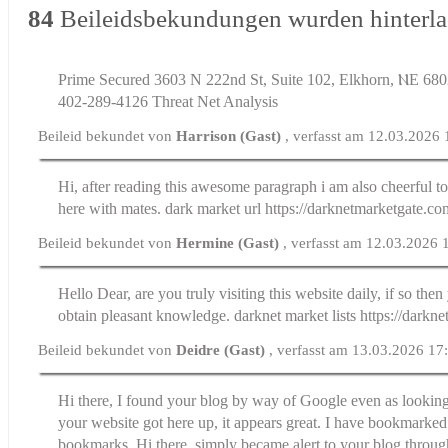
84
Beileidsbekundungen wurden hinterla
Prime Secured 3603 N 222nd St, Suite 102, Elkhorn, ⲚE 680
402-289-4126 Threat Net Analysis
Beileid bekundet von
Harrison (Gast)
, verfasst am 12.03.2026
Hi, after reading this awesome paragraph i am also cheerful t
here with mates. dark market url https://darknetmarketgate.co
Beileid bekundet von
Hermine (Gast)
, verfasst am 12.03.2026 
Hello Dear, are you truly visiting this website daily, if so then
obtain pleasant knowledge. darknet market lists https://darkn
Beileid bekundet von
Deidre (Gast)
, verfasst am 13.03.2026 17
Hi there, I found your blog by way of Google even as looking 
your website got here up, it appears great. I have bookmarked
bookmarks. Hi there, simply became alert to your blog throu