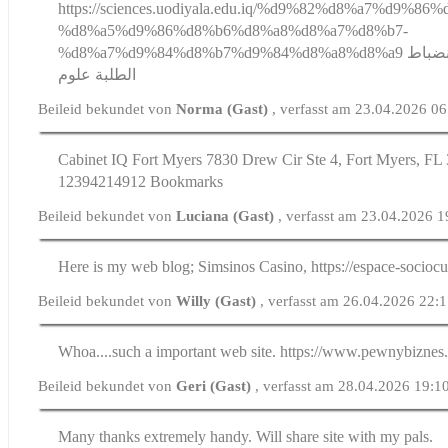
https://sciences.uodiyala.edu.iq/%d9%82%d8%a7%d9%8
%d8%a5%d9%86%d8%b6%d8%a8%d8%a7%d8%b7-
%d8%a7%d9%84%d8%b7%d9%84%d8%a8%d8%a9 انضباط الطلبة علوم انضباط
الطلبة علوم
Beileid bekundet von
Norma (Gast)
, verfasst am 23.04.2026 0
Cabinet IQ Fort Myers 7830 Drew Cir Ste 4, Fort Myers, FL 
12394214912 Bookmarks
Beileid bekundet von
Luciana (Gast)
, verfasst am 23.04.2026 1
Here is my web blog; Simsinos Casino, https://espace-sociocult
Beileid bekundet von
Willy (Gast)
, verfasst am 26.04.2026 22:
Whoa....such a important web site. https://www.pewnybiznes.
Beileid bekundet von
Geri (Gast)
, verfasst am 28.04.2026 19:1
Many thanks extremely handy. Will share site with my pals.