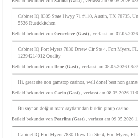
Beileid bekundet von
Sabina (Gast)
, verfasst am 06.05.2026 08
Cabinet IQ 8305 Ѕtate Hwyy 71 #110, Austin, TX 78735, Unn
5536 Rustickitchen
Beileid bekundet von
Genevieve (Gast)
, verfasst am 07.05.202
Cabinet IQ Fort Myers 7830 Drrew Cir Ste 4, Fort Myers, FL
12394214912 Quality
Beileid bekundet von
Ilene (Gast)
, verfasst am 08.05.2026 08:3
Hi, great site non gamstop casinos, well done! best non gams
Beileid bekundet von
Carin (Gast)
, verfasst am 08.05.2026 11:
Bu sayt ən dolğun mərc saytlarından biridir. pinup casino
Beileid bekundet von
Pearline (Gast)
, verfasst am 09.05.2026 
Cabinet IQ Fort Myers 7830 Drew Cir Ste 4, Fort Myers, FL 