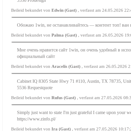
5536 Prodesign
Beileid bekundet von
Edwin (Gast)
, verfasst am 24.05.2026 22
Обожаю 1win, не останавливайтесь — контент топ! ван 
Beileid bekundet von
Palma (Gast)
, verfasst am 26.05.2026 19
Мне очень нравится сайт 1win, он очень удобный в исп
официальный сайт
Beileid bekundet von
Aracelis (Gast)
, verfasst am 26.05.2026 
Cabinet IQ 8305 State Hwy 71 #110, Austin, TX 78735, Unit
5536 Requestquote
Beileid bekundet von
Rufus (Gast)
, verfasst am 27.05.2026 08:
Simply just want to state I'm just grateful I came upon your 
https://www.zinfo.pl/
Beileid bekundet von
Ira (Gast)
, verfasst am 27.05.2026 10:17