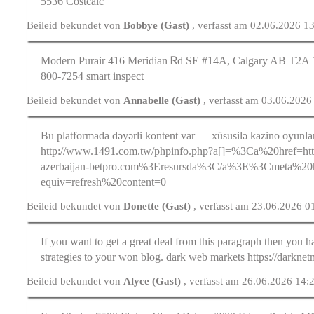
5536 Costcalc
Beileid bekundet von
Bobbye (Gast)
, verfasst am 02.06.2026 1
Modern Purair 416 Meridian Ꮢd SE #14A, Calgary AB T2A 
800-7254 smart inspect
Beileid bekundet von
Annabelle (Gast)
, verfasst am 03.06.2026
Bu platformada dəyərli kontent var — xüsusilə kazino oyunları
http://www.1491.com.tw/phpinfo.php?a[]=%3Ca%20href=http
azerbaijan-betpro.com%3Eresursda%3C/a%3E%3Cmeta%20h
equiv=refresh%20content=0
Beileid bekundet von
Donette (Gast)
, verfasst am 23.06.2026 0
If you want to get a great deal from this paragraph then you h
strategies to your won blog. dark web markets https://darknetm
Beileid bekundet von
Alyce (Gast)
, verfasst am 26.06.2026 14: