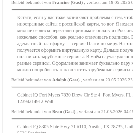
Beileid bekundet von
Francine (Gast)
, verfasst am 19.05.2026 
Кстати, если у вас тоже возникают проблемы с тем, что
иностранные сайты с российской карты, то вот. Я недав
многие сервисы перестали принимать оплату из России
несколько способов, как реально оплачивать подписки. 
адекватный платформу — сервис Плати по миру. На это
получается оформить виртуальную карту. Дальше получ
оплачивать зарубежные сервисы. В моём случае уже опл
разные сервисы. Оформление занимает буквально пару м
можно попробовать. как оплатить зарубежные сервисы 
Beileid bekundet von
Adolph (Gast)
, verfasst am 20.05.2026 2
Cabinet IQ Fort Myers 7830 Drew Cir Ste 4, Fort Myers, FL 
12394214912 Wall
Beileid bekundet von
Beau (Gast)
, verfasst am 21.05.2026 04:1
Cabinet IQ 8305 Statе Hwy 71 #110, Austin, TX 78735, Unii