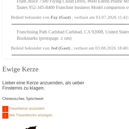
FranChoice 7500 Flying Cloud Drive, #600 Edeen Prairie M
Ꮪtates 952-345-8400 Franchise business Model comparison 
Beileid bekundet von
Fay (Gast)
, verfasst am 03.07.2026 11:42
Franchising Path Carlsbad Carlsbad, СA 92008, United Sta
Bookmarks (protopage.ｃom)
Beileid bekundet von
Jed (Gast)
, verfasst am 03.08.2026 18:40
Ewige Kerze
Lieber eine Kerze anzuenden, als ueber
Finsternis zu klagen.
Chinesisches Sprichwort
Trauerkerze anzünden
Alle Trauerkerzen anzeigen