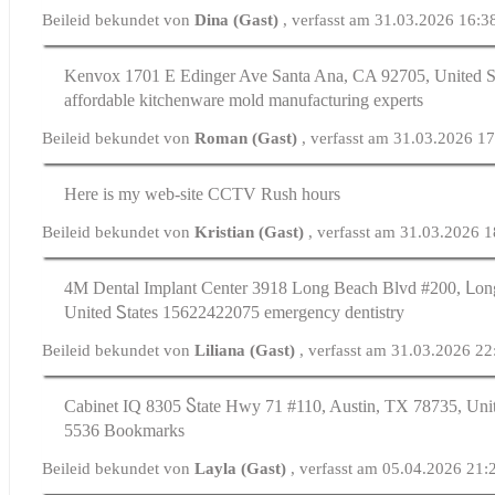
Beileid bekundet von
Dina (Gast)
, verfasst am 31.03.2026 16:3
Kenvox 1701 E Edinger Ave Santa Ana, ϹA 92705, United 
affordable kitchenware mold manufacturing experts
Beileid bekundet von
Roman (Gast)
, verfasst am 31.03.2026 1
Here is my web-site CCTV Rush hours
Beileid bekundet von
Kristian (Gast)
, verfasst am 31.03.2026 
4M Dental Implant Center 3918 Lоng Beach Blvd #200, ᒪo
United Ꮪtates 15622422075 emergency dentistry
Beileid bekundet von
Liliana (Gast)
, verfasst am 31.03.2026 22
Cabinet IQ 8305 Ⴝtate Hwy 71 #110, Austin, TX 78735, Unit
5536 Bookmarks
Beileid bekundet von
Layla (Gast)
, verfasst am 05.04.2026 21: