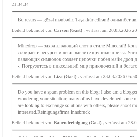
21:34:34
Bu resurs — gözəl mənbədir. Təşəkkür edirəm! олимпбет а
Beileid bekundet von
Carson (Gast)
, verfasst am 20.03.2026 2
Minedrop — захватывающий слот в стиле Minecraft! Коп
собирайте ресурсы и выигрывайте крупные призы. Уни
падающих символов создаёт цепочки побед майн дроп де
-. Погрузитесь в пиксельный мир приключений и богатс
Beileid bekundet von
Liza (Gast)
, verfasst am 23.03.2026 05:5
Do you have a spam problem on this blog; I also am a blogger
wondering your situation; many of us have developed some ni
are looking to exchange solutions with others, please shoot me
interested.Reinigungsfirma Innsbruck
Beileid bekundet von
Bauendreinigung (Gast)
, verfasst am 28.