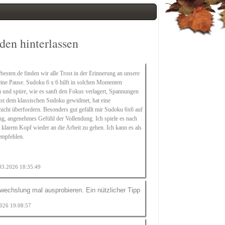
en hinterlassen
rbesten.de finden wir alle Trost in der Erinnerung an unsere
ine Pause. Sudoku 6 x 6 hilft in solchen Momenten
u und spüre, wie es sanft den Fokus verlagert, Spannungen
 ist dem klassischen Sudoku gewidmet, hat eine
nicht überfordern. Besonders gut gefällt mir
Sudoku 6x6
auf
ung, angenehmes Gefühl der Vollendung. Ich spiele es nach
 klarem Kopf wieder an die Arbeit zu gehen. Ich kann es als
empfehlen.
.03.2026 18:35:49
echslung mal ausprobieren. Ein nützlicher Tipp
2026 19:08:57