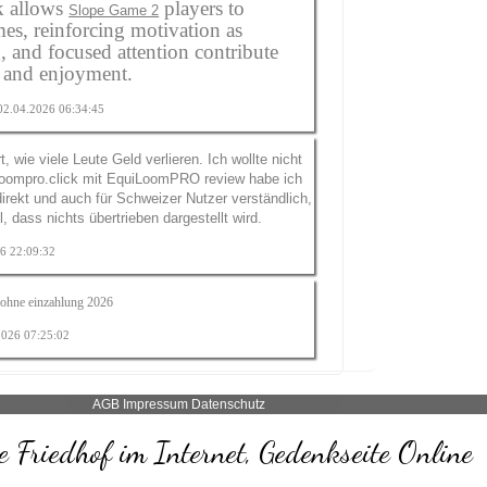
k allows
players to
Slope Game 2
s, reinforcing motivation as
g, and focused attention contribute
t and enjoyment.
 02.04.2026 06:34:45
, wie viele Leute Geld verlieren. Ich wollte nicht
loompro.click
mit EquiLoomPRO review habe ich
direkt und auch für Schweizer Nutzer verständlich,
, dass nichts übertrieben dargestellt wird.
26 22:09:32
 ohne einzahlung 2026
.2026 07:25:02
AGB
Impressum
Datenschutz
 Friedhof im Internet, Gedenkseite Online