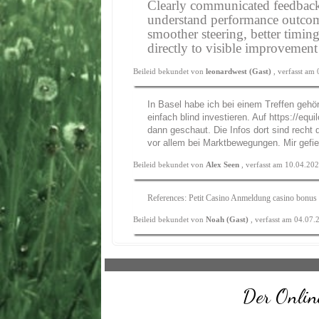
Clearly communicated feedbac
understand performance outcome
smoother steering, better timin
directly to visible improvemen
Beileid bekundet von
leonardwest (Gast)
, verfasst am
In Basel habe ich bei einem Treffen gehört
einfach blind investieren. Auf
https://equi
dann geschaut. Die Infos dort sind recht 
vor allem bei Marktbewegungen. Mir gefiel
Beileid bekundet von
Alex Seen
, verfasst am 10.04.20
References: Petit Casino Anmeldung casino bonus
Beileid bekundet von
Noah (Gast)
, verfasst am 04.07
Der Online