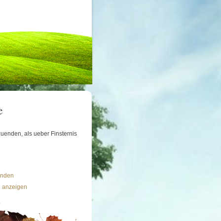
e
uenden, als ueber Finsternis
ünden
n anzeigen