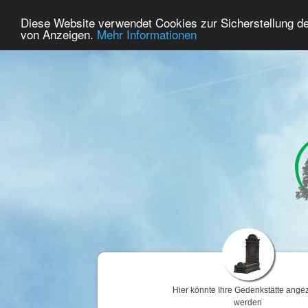
79
Benutzer Online
Diese Website verwendet Cookies zur Sicherstellung d
Home
Premium
Gedenken
von Anzeigen.
Mehr Informationen
Hier könnte Ihre Gedenkstätte angez
werden