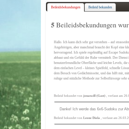
Beileidsbekundungen
Beileid bekunden
5
Beileidsbekundungen wurd
Hallo. Ich kann dich sehr gut verstehen – auf strassede
Angehörigen, aber manchmal braucht der Kopf eine kle
hervorragend. Ich spiele regelmäßig auf Escape Sudok
abbaut und ein Gefühl der Ruhe vermittelt. Der Dienst
benutzerfreundliche Oberfläche und leichte Levels, die 
dem einfachen Level – kleines Spielfeld, schnelle Lös
dem Besuch von Gedächtnisseite, und das hilft mir, mit
ruhige und nützliche Methode zur Selbstfürsorge sehr 
Beileid bekundet von
jonaswill (Gast)
, verfasst am 26
Danke! Ich werde das 6x6-Sudoku zur Abw
Beileid bekundet von
Leone Diola
, verfasst am 26.03.