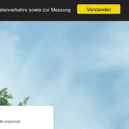
Login
Registrieren
Verstanden
Datenverkehrs sowie zur Messung
Suche
n
tte angezeigt