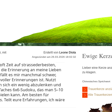
, mit
Erstellt von
Leone Diola
Ewige Kerz
Angezündet am 26.03.2026 18:02:32
ft Zeit auf strassederbesten,
Lieber eine Kerze anz
e die Erinnerung an meine Lieben
zu klagen.
ällt es mir manchmal schwer,
oller Erinnerungen ist. Nutzt
Chinesisches Sprichwort
m sich ein wenig abzulenken und
nfaches 6x6-Sudoku, das man 5–10
Trauerkerze anz
ielen kann. Am besten für
Alle Trauerkerze
. Teilt eure Erfahrungen, ich wäre