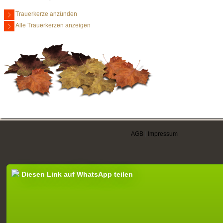
Trauerkerze anzünden
Alle Trauerkerzen anzeigen
AGB
|
Impressum
Diesen Link auf WhatsApp teilen