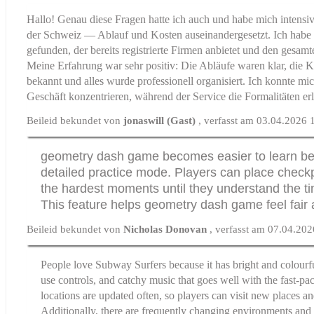
Hallo! Genau diese Fragen hatte ich auch und habe mich intensi
der Schweiz — Ablauf und Kosten
auseinandergesetzt. Ich habe
gefunden, der bereits registrierte Firmen anbietet und den gesamt
Meine Erfahrung war sehr positiv: Die Abläufe waren klar, die 
bekannt und alles wurde professionell organisiert. Ich konnte mi
Geschäft konzentrieren, während der Service die Formalitäten erl
Beileid bekundet von
jonaswill (Gast)
, verfasst am 03.04.2026 
geometry dash game
becomes easier to learn be
detailed practice mode. Players can place check
the hardest moments until they understand the tim
This feature helps geometry dash game feel fair
Beileid bekundet von
Nicholas Donovan
, verfasst am 07.04.20
People love
Subway Surfers
because it has bright and colourf
use controls, and catchy music that goes well with the fast-pa
locations are updated often, so players can visit new places a
Additionally, there are frequently changing environments and 