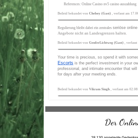
References: Online Casino nv5 casino auszahlung
Beileid bekundet von
Chelsey (Gast)
, verfasst am 17.
seriöse onlin
Regulierung bleibt dabei ein zentrales
Angebote nicht an Landesgrenzen halten.
Beileid bekundet von
GenferLichtweg (Gast)
, verfass
Your time is precious, so spend it with som
Escorts
is the perfect investment in your ow
professional, and intimate encounter that will
for days after your meeting ends.
Beileid bekundet von
Vikram Singh
, verfasst am 02.0
Der Online
28.130
angelegte Gedenkse