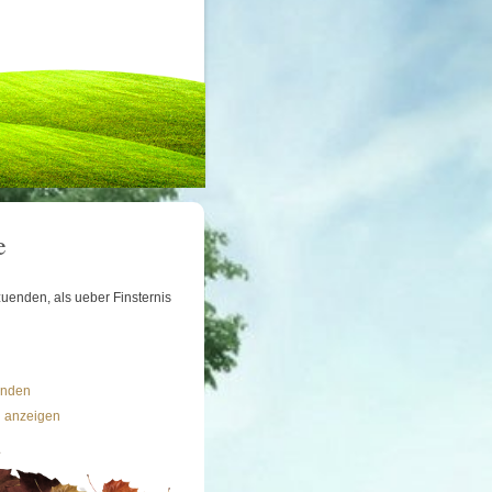
e
uenden, als ueber Finsternis
ünden
n anzeigen