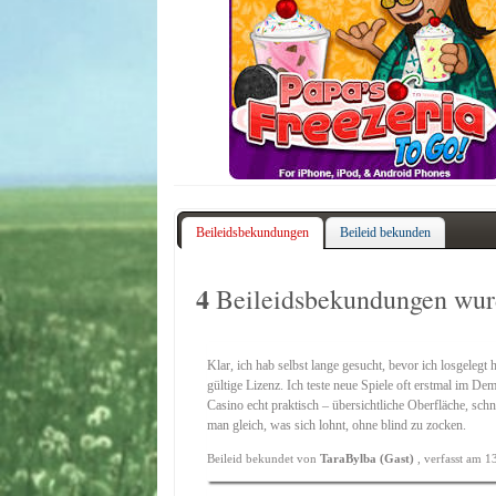
Beileidsbekundungen
Beileid bekunden
4
Beileidsbekundungen wurd
Klar, ich hab selbst lange gesucht, bevor ich losgeleg
gültige Lizenz. Ich teste neue Spiele oft erstmal im
Casino
echt praktisch – übersichtliche Oberfläche, sch
man gleich, was sich lohnt, ohne blind zu zocken.
Beileid bekundet von
TaraBylba (Gast)
, verfasst am 