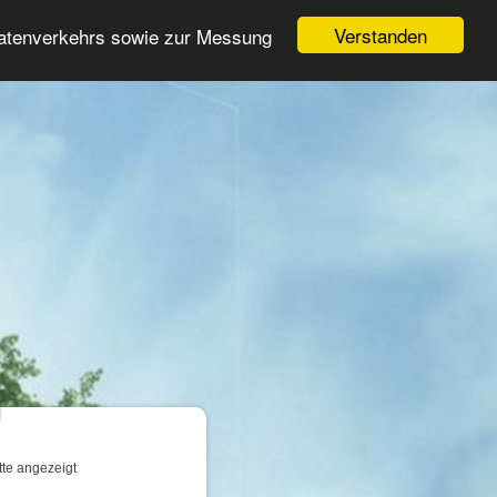
Login
Registrieren
Verstanden
Datenverkehrs sowie zur Messung
Suche
n
tte angezeigt