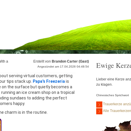
With a
Erstellt von
Brandon Carter (Gast)
Ewige Kerz
Angezündet am 17.04.2026 04:48:54
out serving virtual customers, getting 
Lieber eine Kerze anz
our tips stack up. 
Papa's Freezeria
 is 
zu klagen.
 on the surface but quietly becomes a 
 running an ice cream shop on a tropical 
Chinesisches Sprichwort
nding sundaes to adding the perfect 
stomers happy.
Trauerkerze anz
Alle Trauerkerze
The charm is in the routine.