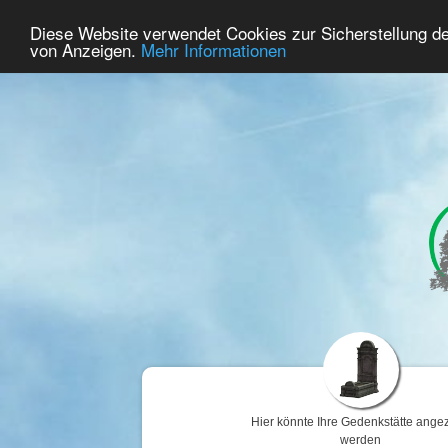
52
Benutzer Online
Diese Website verwendet Cookies zur Sicherstellung d
Home
Premium
Gedenken
von Anzeigen.
Mehr Informationen
Hier könnte Ihre Gedenkstätte angez
werden