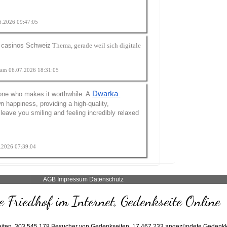
06.2026 09:47:05
e casinos Schweiz
Thema, gerade weil sich digitale
t am 06.07.2026 18:31:05
Dwarka 
eone who makes it worthwhile. A
n happiness, providing a high-quality,
 leave you smiling and feeling incredibly relaxed
8.2026 07:39:04
AGB
Impressum
Datenschutz
 Friedhof im Internet, Gedenkseite Online
iten,
303.545.178
Besucher von Gedenkseiten,
17.467.233
angezündete Gedenkk