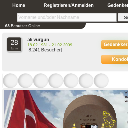
Home
Registrieren/Anmelden
Gedenke
63
Benutzer Online
ali vurgun
28
Gedenkker
18.02.1981 - 21.02.2009
Jahre
[8.241 Besucher]
Kondo
Wa
tr
Wa
ali v
*18.02.1981-
+21.02.2009