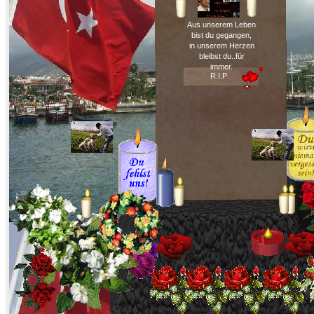
Aus unserem Leben
bist du gegangen,
in unserem Herzen
bleibst du..für
immer.
R.I.P