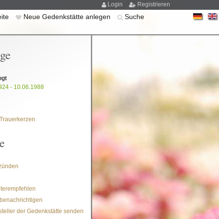
Login
Registrieren
eite
Neue Gedenkstätte anlegen
Suche
ige
ogt
924 - 10.06.1988
Trauerkerzen
e
zünden
iterempfehlen
benachrichtigen
steller der Gedenkstätte senden