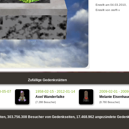
Erstellt am 04.03.2010,
Erstellt von steffi v
Zufällige Gedenkstätten
3-05-07
1958-02-15 - 2012-01-14
2009-02-01 - 2009
Axel Wanderfalke
Melanie Eisenhau
(7.288 Besucher)
(8.760 Besucher)
ten,
303.756.308
Besucher von Gedenkseiten,
17.468.962
angezündete Gedenk