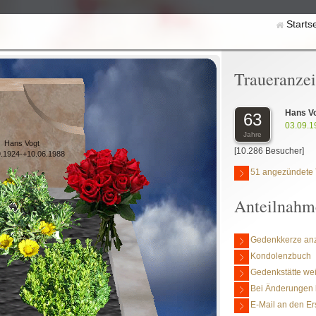
Starts
Traueranze
Hans V
63
03.09.1
Jahre
Hans Vogt
[10.286 Besucher]
9.1924-+10.06.1988
51 angezündete 
Anteilnahm
Gedenkkerze an
Kondolenzbuch
Gedenkstätte we
Bei Änderungen 
E-Mail an den Er