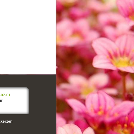
-02-01
er
kerzen