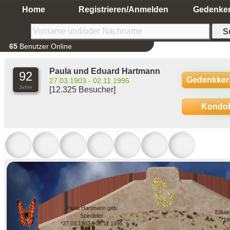
Home
Registrieren/Anmelden
Gedenke
65
Benutzer Online
Paula und Eduard Hartmann
92
Gedenkker
27.03.1903 - 02.11.1995
Jahre
[12.325 Besucher]
Kondo
Paula Hartmann geb.
Eduar
Spindeler
*19
*27.03.1903-+02.11.1995