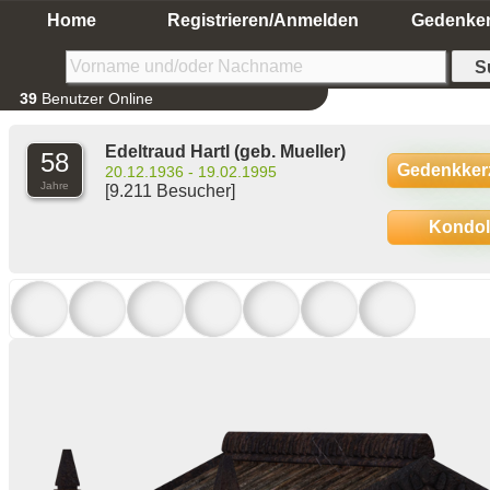
Home
Registrieren/Anmelden
Gedenke
39
Benutzer Online
Edeltraud Hartl
(geb. Mueller)
58
Gedenkker
20.12.1936 - 19.02.1995
Jahre
[9.211 Besucher]
Kondo