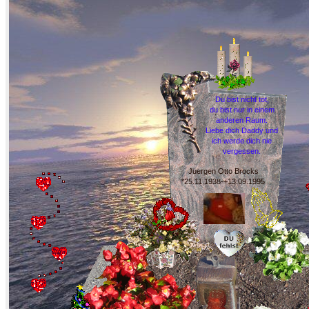
Du bist nicht tot,
du bist nur in einem
anderen Raum.
Liebe dich Daddy und
ich werde dich nie
vergessen.
Juergen Otto Brocks
*25.11.1938-+13.09.1995