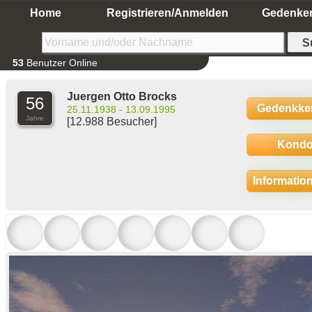
Home
Registrieren/Anmelden
Gedenke
53
Benutzer Online
Juergen Otto Brocks
56
Gedenkke
25.11.1938 - 13.09.1995
Jahre
[12.988 Besucher]
Kondo
Informatio