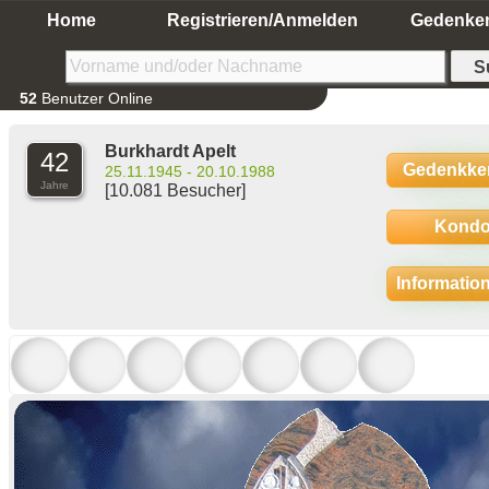
Home
Registrieren/Anmelden
Gedenke
52
Benutzer Online
Burkhardt Apelt
42
Gedenkke
25.11.1945 - 20.10.1988
Jahre
[10.081 Besucher]
Kondo
Informatio