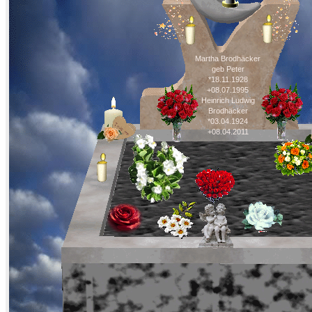
Martha Brodhäcker
geb Peter
*18.11.1928
+08.07.1995
Heinrich Ludwig
Brodhäcker
*03.04.1924
+08.04.2011