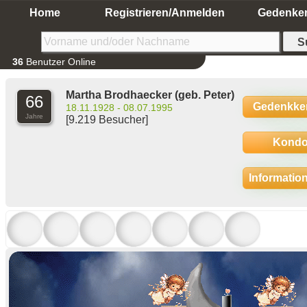
Home
Registrieren/Anmelden
Gedenke
36
Benutzer Online
Martha Brodhaecker
(geb. Peter)
66
Gedenkke
18.11.1928 - 08.07.1995
Jahre
[9.219 Besucher]
Kondo
Informatio