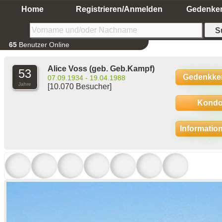
Home
Registrieren/Anmelden
Gedenke
65
Benutzer Online
Alice Voss
(geb. Geb.Kampf)
53
Gedenkke
07.09.1934 - 19.04.1988
Jahre
[10.070 Besucher]
Kondo
Informatio