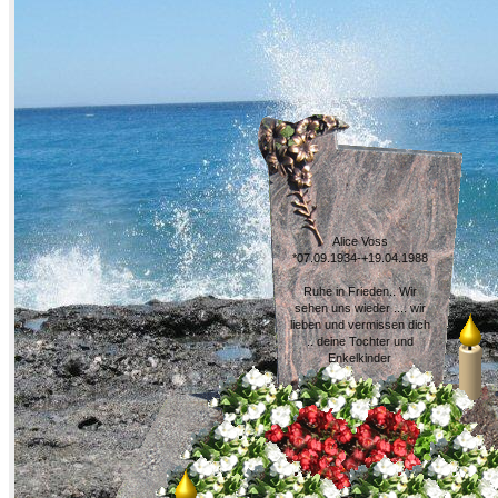
Alice Voss
*07.09.1934-+19.04.1988
Ruhe in Frieden.. Wir
sehen uns wieder .... wir
lieben und vermissen dich
.. deine Tochter und
Enkelkinder