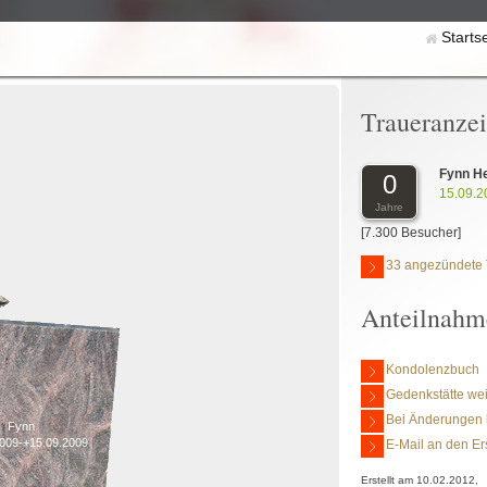
Starts
Traueranze
Fynn He
0
15.09.2
Jahre
[7.300 Besucher]
33 angezündete 
Anteilnahm
Kondolenzbuch
Gedenkstätte we
Bei Änderungen 
Fynn
2009-+15.09.2009
E-Mail an den Er
Erstellt am 10.02.2012,