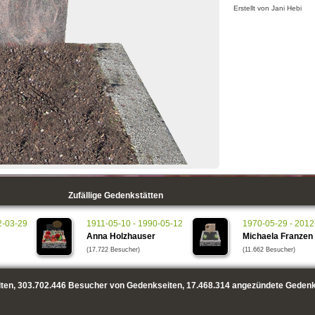
Erstellt von Jani Hebi
Zufällige Gedenkstätten
2-03-29
1911-05-10 - 1990-05-12
1970-05-29 - 2012
Anna Holzhauser
Michaela Franzen
(17.722 Besucher)
(11.662 Besucher)
ten,
303.702.446
Besucher von Gedenkseiten,
17.468.314
angezündete Gedenk