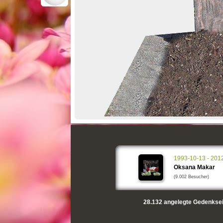
1993-10-13 - 201
Oksana Makar
(9.002 Besucher)
28.132
angelegte Gedenksei