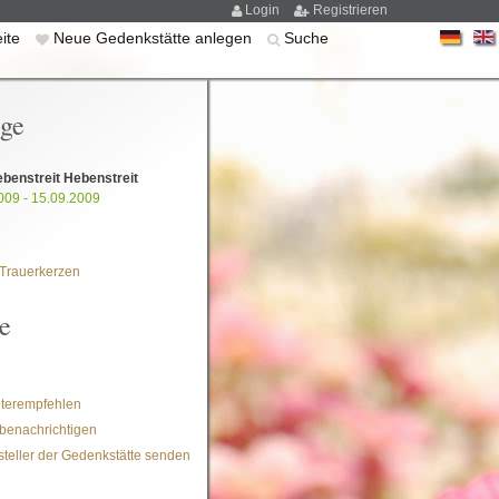
Login
Registrieren
eite
Neue Gedenkstätte anlegen
Suche
ige
benstreit Hebenstreit
009 - 15.09.2009
Trauerkerzen
e
iterempfehlen
benachrichtigen
steller der Gedenkstätte senden