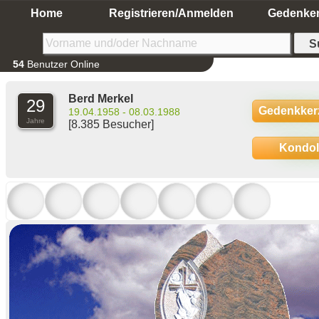
Home
Registrieren/Anmelden
Gedenke
54
Benutzer Online
Berd Merkel
29
Gedenkker
19.04.1958 - 08.03.1988
Jahre
[8.385 Besucher]
Kondo