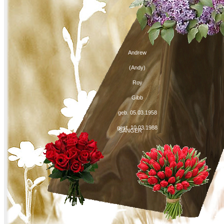
Andrew
(Andy)
Roy
Gibb
geb. 05.03.1958
gest. 10.03.1988
SÄNGER