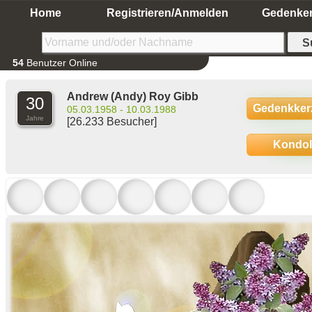
Home
Registrieren/Anmelden
Gedenke
54
Benutzer Online
Andrew (Andy) Roy Gibb
30
Gedenkker
05.03.1958 - 10.03.1988
Jahre
[26.233 Besucher]
Kondo