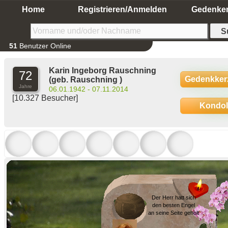
Home
Registrieren/Anmelden
Gedenke
51
Benutzer Online
Karin Ingeborg Rauschning
72
Gedenkker
(geb. Rauschning )
Jahre
06.01.1942 - 07.11.2014
[10.327 Besucher]
Kondo
Der Herr hatt sich
den besten Engel
an seine Seite geholt