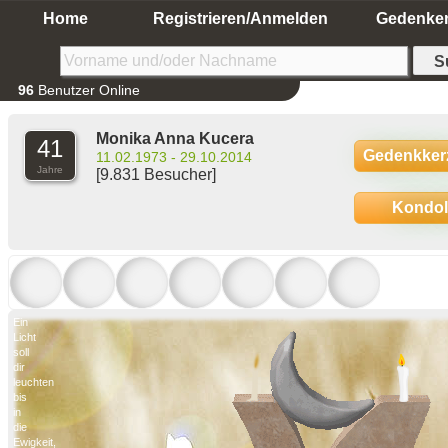
Home
Registrieren/Anmelden
Gedenke
96
Benutzer Online
Monika Anna Kucera
41
Gedenkker
11.02.1973 - 29.10.2014
Jahre
[9.831 Besucher]
Kondo
Ein
Licht
soll
dir
leuchten
bis
in
die
Ewigkeit,