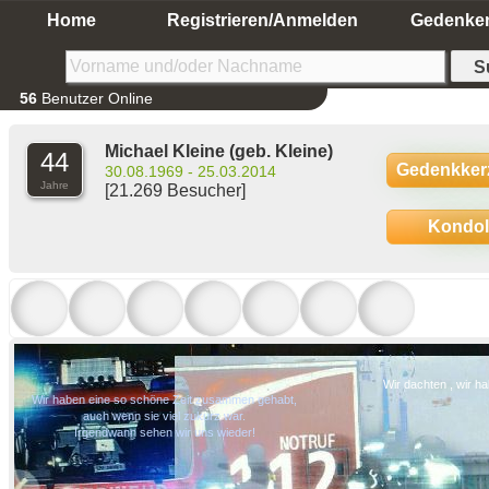
Home
Registrieren/Anmelden
Gedenke
56
Benutzer Online
Michael Kleine
(geb. Kleine)
44
Gedenkker
30.08.1969 - 25.03.2014
Jahre
[21.269 Besucher]
Kondo
Wir dachten , wir h
Wir haben eine so schöne Zeit zusammen gehabt,
auch wenn sie viel zukurz war.
Irgendwann sehen wir uns wieder!