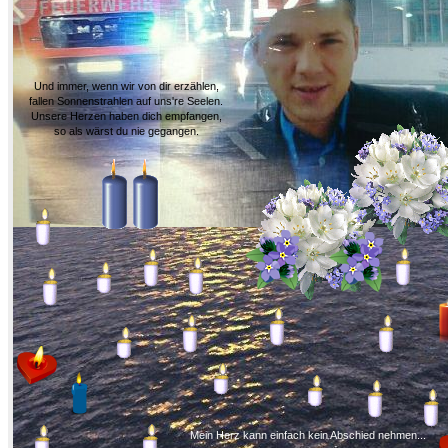
Und immer, wenn wir von dir erzählen,
fallen Sonnenstrahlen auf uns're Seelen.
Unsere Herzen haben dich empfangen,
so als wärst du nie gegangen.
Mein Herz kann einfach kein Abschied nehmen...