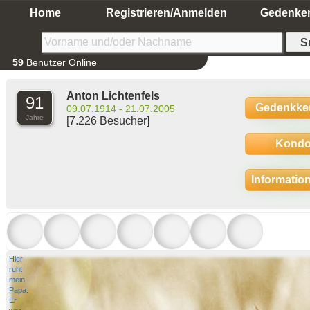
Home
Registrieren/Anmelden
Gedenke
59
Benutzer Online
Anton Lichtenfels
91
Gedenkke
09.07.1914 - 21.07.2005
Jahre
[7.226 Besucher]
Kondo
Informatio
Hier
ruht
mein
Papa.
Er