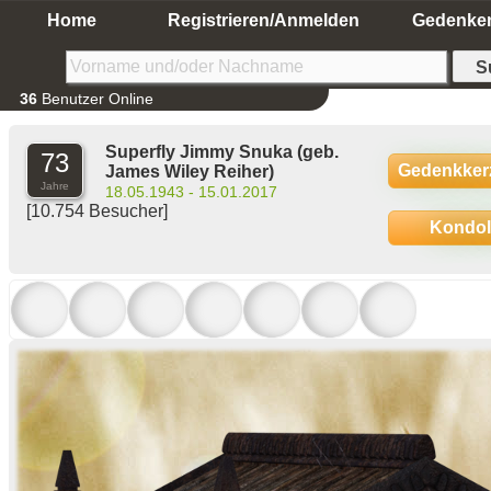
Home
Registrieren/Anmelden
Gedenke
36
Benutzer Online
Superfly Jimmy Snuka
(geb.
73
Gedenkker
James Wiley Reiher)
Jahre
18.05.1943 - 15.01.2017
[10.754 Besucher]
Kondo