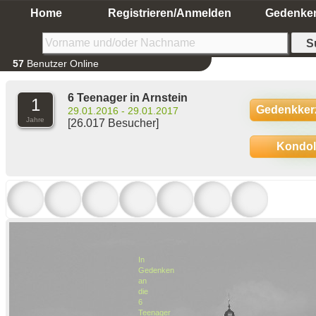
Home
Registrieren/Anmelden
Gedenke
57
Benutzer Online
6 Teenager in Arnstein
1
Gedenkker
29.01.2016 - 29.01.2017
Jahre
[26.017 Besucher]
Kondo
In
Gedenken
an
die
6
Teenager