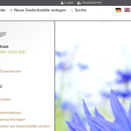
Login
Registrieren
eite
Neue Gedenkstätte anlegen
Suche
ige
Rabit
014 - 23.02.2017
Trauerkerzen
e
zünden
iterempfehlen
benachrichtigen
steller der Gedenkstätte senden