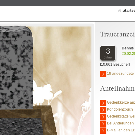
Starts
Traueranze
Dennis 
3
20.02.2
Jahre
[10.661 Besucher]
19 angezündete 
Anteilnahm
Gedenkkerze an
Kondolenzbuch
Gedenkstätte we
Bei Änderungen 
E-Mail an den Er