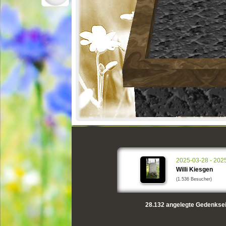
2025-03-28 - 202
Willi Kiesgen
(1.536 Besucher)
28.132
angelegte Gedenksei