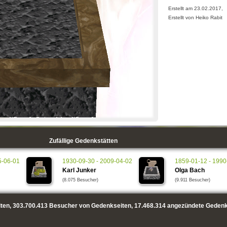
Erstellt am 23.02.2017,
Erstellt von Heiko Rabit
Zufällige Gedenkstätten
5-06-01
1930-09-30 - 2009-04-02
1859-01-12 - 1990
Karl Junker
Olga Bach
(8.075 Besucher)
(9.911 Besucher)
ten,
303.700.413
Besucher von Gedenkseiten,
17.468.314
angezündete Gedenk