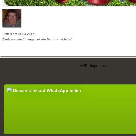
Erstellt am 04.03.2017,
[Verfasser nur für angemeldete Benutzer sichtbar]
AGB
|
Impressum
Diesen Link auf WhatsApp teilen