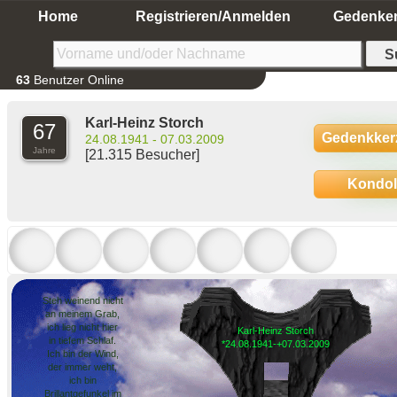
Home
Registrieren/Anmelden
Gedenke
63
Benutzer Online
Karl-Heinz Storch
67
Gedenkker
24.08.1941 - 07.03.2009
Jahre
[21.315 Besucher]
Kondo
Steh weinend nicht
an meinem Grab,
ich lieg nicht hier
Karl-Heinz Storch
in tiefem Schlaf.
*24.08.1941-+07.03.2009
Ich bin der Wind,
der immer weht,
ich bin
Brillantgefunkel im