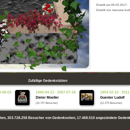
Erstellt am 09.05.2017,
Erstellt von manuela bur
Zufällige Gedenkstätten
8-08-03
1940-04-22 - 2007-07-26
1954-02-22 - 2011
Dieter Moeller
Guenter Ludolf
(10.737 Besucher)
(12.275 Besucher)
ten,
303.728.258
Besucher von Gedenkseiten,
17.468.510
angezündete Gedenk