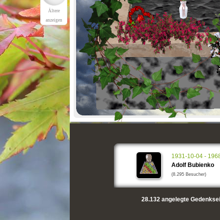
Ältere
anzeigen
1931-10-04 - 196
Adolf Bubienko
(8.295 Besucher)
28.132
angelegte Gedenksei