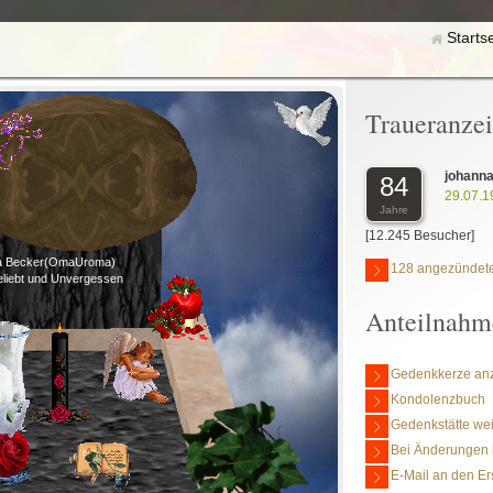
Starts
Traueranze
johann
84
29.07.1
Jahre
[12.245 Besucher]
a Becker(OmaUroma)
128 angezündete
eliebt und Unvergessen
Anteilnahm
Gedenkkerze an
Kondolenzbuch
Gedenkstätte we
Bei Änderungen 
E-Mail an den Er