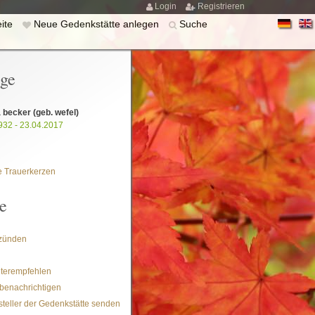
Login
Registrieren
eite
Neue Gedenkstätte anlegen
Suche
ige
a becker
(geb. wefel)
932 - 23.04.2017
 Trauerkerzen
e
zünden
iterempfehlen
benachrichtigen
steller der Gedenkstätte senden