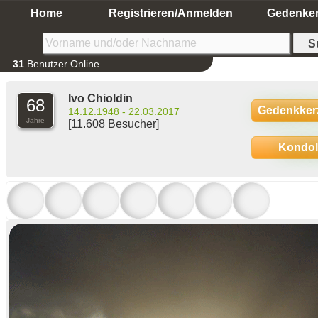
Home
Registrieren/Anmelden
Gedenke
31
Benutzer Online
Ivo Chioldin
68
Gedenkker
14.12.1948 - 22.03.2017
Jahre
[11.608 Besucher]
Kondo