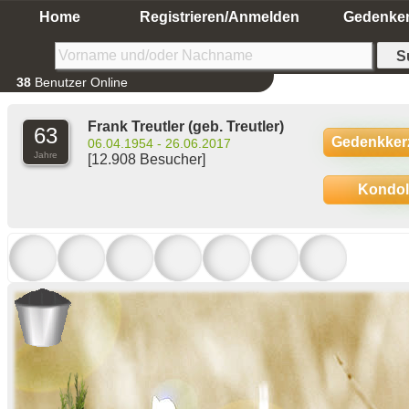
Home
Registrieren/Anmelden
Gedenke
38
Benutzer Online
Frank Treutler
(geb. Treutler)
63
Gedenkker
06.04.1954 - 26.06.2017
Jahre
[12.908 Besucher]
Kondo