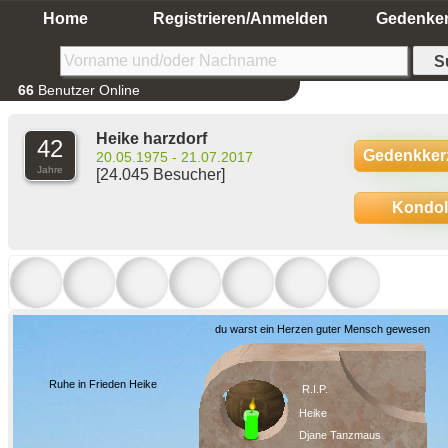
Home
Registrieren/Anmelden
Gedenke
66
Benutzer Online
Heike harzdorf
42
Gedenkker
20.05.1975 - 21.07.2017
Jahre
[24.045 Besucher]
Kondo
du warst ein Herzen guter Mensch gewesen
Ruhe in Frieden Heike
R.I.P.
Heike
Djane Tanzmaus