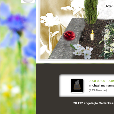
12.02.
0000-00-00 - 200
michael mc nam
(5.369 Besucher)
28.132
angelegte Gedenksei