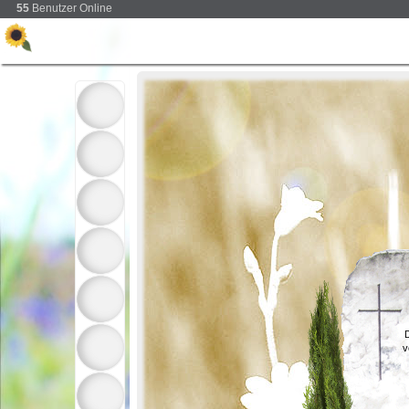
55
Benutzer Online
D
v