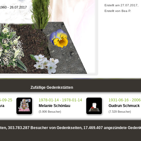
Erstellt am 27.07.2017,
1960 - 26.07.2017
Erstellt von Bea P.
Zufällige Gedenkstätten
5-09-25
1978-01-14 - 1978-01-14
1931-06-16 - 2006
ara
Melanie Schönlau
Gudrun Schmuck
(5.906 Besucher)
(7.529 Besucher)
ten,
303.783.287
Besucher von Gedenkseiten,
17.469.407
angezündete Gedenk