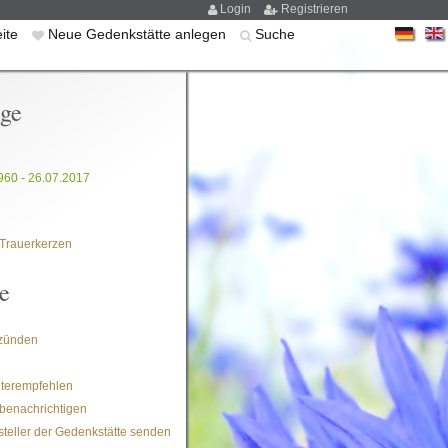
Login
Registrieren
eite
Neue Gedenkstätte anlegen
Suche
ige
960 - 26.07.2017
Trauerkerzen
e
zünden
iterempfehlen
benachrichtigen
steller der Gedenkstätte senden