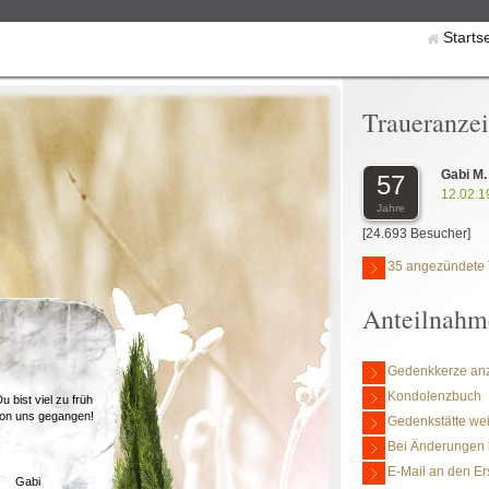
Starts
Traueranze
Gabi M.
57
12.02.1
Jahre
[24.693 Besucher]
35 angezündete 
Anteilnahm
Gedenkkerze an
Kondolenzbuch
u bist viel zu früh
on uns gegangen!
Gedenkstätte we
Bei Änderungen 
E-Mail an den Er
Gabi