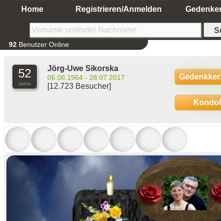
Home
Registrieren/Anmelden
Gedenke
92
Benutzer Online
Jörg-Uwe Sikorska
52
Gedenkker
06.08.1964 - 28.07.2017
Jahre
[12.723 Besucher]
Kondo