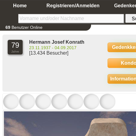
Home
Registrieren/Anmelden
Gedenke
69
Benutzer Online
Hermann Josef Konrath
79
Gedenkke
23.11.1937 - 04.09.2017
Jahre
[13.434 Besucher]
Kondo
Informatio