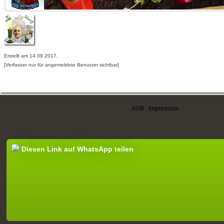
Erstellt am 14.09.2017,
[Verfasser nur für angemeldete Benutzer sichtbar]
AGB
|
Impressum
Diesen Link auf WhatsApp teilen