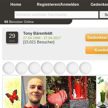
Home
Registrieren/Anmelden
Gedenke
66
Benutzer Online
Tony Bärenfeldt
29
Gedenkker
27.04.1988 - 27.04.2017
Jahre
[15.021 Besucher]
Kondo
Du
fehlst,
mein
Schatz