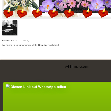
Erstellt am 05.10.2017,
[Verfasser nur für angemeldete Benutzer sichtbar]
AGB
|
Impressum
Diesen Link auf WhatsApp teilen