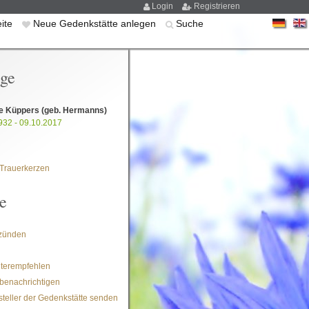
Login
Registrieren
eite
Neue Gedenkstätte anlegen
Suche
ige
ne Küppers
(geb. Hermanns)
932 - 09.10.2017
Trauerkerzen
e
zünden
iterempfehlen
benachrichtigen
steller der Gedenkstätte senden