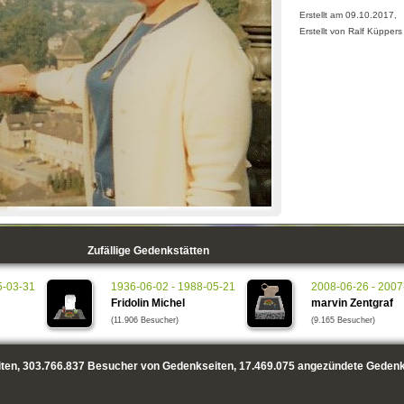
Erstellt am 09.10.2017,
Erstellt von Ralf Küppers
Zufällige Gedenkstätten
5-03-31
1936-06-02 - 1988-05-21
2008-06-26 - 2007
Fridolin Michel
marvin Zentgraf
(11.906 Besucher)
(9.165 Besucher)
ten,
303.766.837
Besucher von Gedenkseiten,
17.469.075
angezündete Gedenk