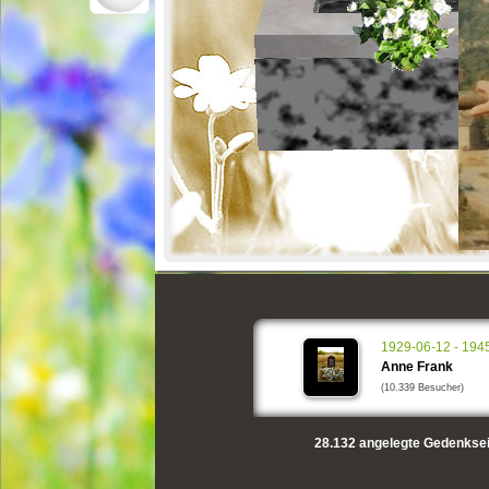
1929-06-12 - 194
Anne Frank
(10.339 Besucher)
28.132
angelegte Gedenksei