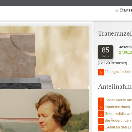
Starts
Traueranze
Josefi
85
27.06.1
Jahre
[12.120 Besucher]
rs
23 angezündete 
Anteilnahm
Gedenkkerze an
Kondolenzbuch
Gedenkstätte we
Bei Änderungen 
E-Mail an den Er