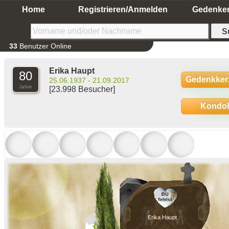
Home
Registrieren/Anmelden
Gedenke
33
Benutzer Online
Erika Haupt
80
Gedenkker
25.06.1937 - 21.09.2017
Jahre
[23.998 Besucher]
Kondo
Erika Haupt