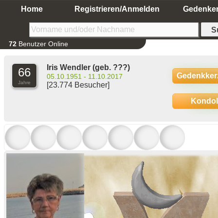
Home
Registrieren/Anmelden
Gedenke
72
Benutzer Online
Iris Wendler
(geb. ???)
66
Gedenkker
05.10.1951 - 11.10.2017
Jahre
[23.774 Besucher]
Kondo