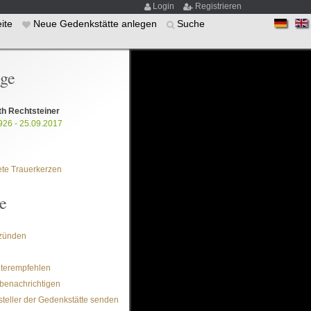
Login
Registrieren
eite
Neue Gedenkstätte anlegen
Suche
ige
th Rechtsteiner
926 - 25.09.2017
te Trauerkerzen
e
zünden
iterempfehlen
benachrichtigen
steller der Gedenkstätte senden