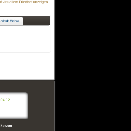
f virtuellem Friedhof anzeigen
edenk Videos
-04-12
kerzen