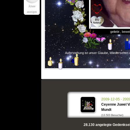
Ältere
anzeigen
geliebt , bew
Auferstehung ist unser Glaube, Wiedersehen
2009-12-05 - 200
Ceyenne Juwel Va
Mundt
(13.503 Besucher)
28.130
angelegte Gedenksei