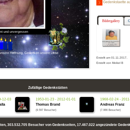
Gedenkstaette au
Bildergallery
G
eint und unvergessen
 unsere Hoffnung, Gedenken unsere Liebe
Erstellt am 01.11.2017,
Erstellt von Meikel B
Zufällige Gedenkstätten
9-12-03
1953-01-23 - 2012-01-01
1968-02-24 - 2011
lla
Thomas Brand
Andreas Franz
(9.597 Besucher)
(7.966 Besucher)
ten,
303.532.705
Besucher von Gedenkseiten,
17.467.022
angezündete Gedenk