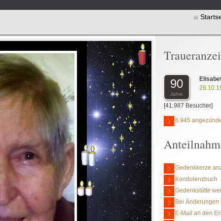
Starts
Traueranze
Elisabe
90
28.10.1
Jahre
[41.987 Besucher]
6.945 angezünde
Anteilnahm
Gedenkkerze an
Kondolenzbuch
Gedenkstätte we
Bei Änderungen 
E-Mail an den Er