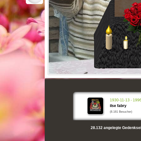
1930-11-13 - 199
ilse fabry
(8.161 Besucher)
28.132
angelegte Gedenksei