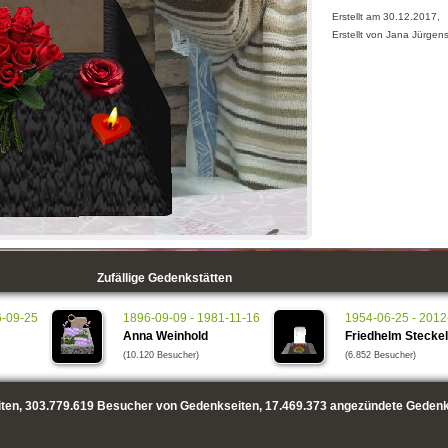
Erstellt am 30.12.2017,
Erstellt von Jana Jürgen
Zufällige Gedenkstätten
6-09-25
1896-09-09 - 1981-11-16
1954-06-25 - 2012
Anna Weinhold
Friedhelm Steckel
(10.120 Besucher)
(6.852 Besucher)
ten,
303.779.619
Besucher von Gedenkseiten,
17.469.373
angezündete Gedenk