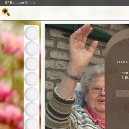
57
Benutzer Online
HELGA 
* 08
† 19