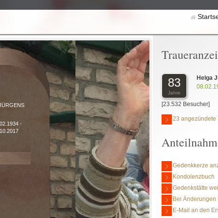
Starts
Traueranze
Helga 
83
08.02.1
Jahre
[23.532 Besucher]
JÜRGENS
23 angezündete 
.02.1934 -
.10.2017
Anteilnahm
Gedenkkerze an
Kondolenzbuch
Gedenkstätte we
Bei Änderungen 
E-Mail an den Er