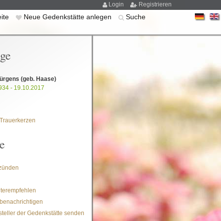
Login
Registrieren
eite
Neue Gedenkstätte anlegen
Suche
ige
Jürgens
(geb. Haase)
934 - 19.10.2017
Trauerkerzen
e
zünden
iterempfehlen
benachrichtigen
steller der Gedenkstätte senden