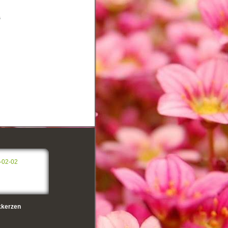
s
-02-02
kerzen