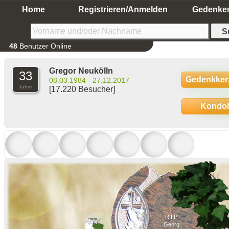
Home
Registrieren/Anmelden
Gedenke
48
Benutzer Online
Gregor Neukölln
33
Gedenkker
08.03.1984 - 27.12.2017
Jahre
[17.220 Besucher]
Kondo
R.I.P
Georg