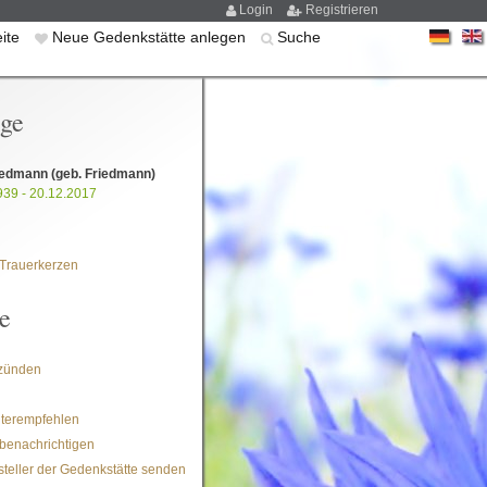
Login
Registrieren
eite
Neue Gedenkstätte anlegen
Suche
ige
riedmann
(geb. Friedmann)
939 - 20.12.2017
Trauerkerzen
e
zünden
iterempfehlen
benachrichtigen
steller der Gedenkstätte senden