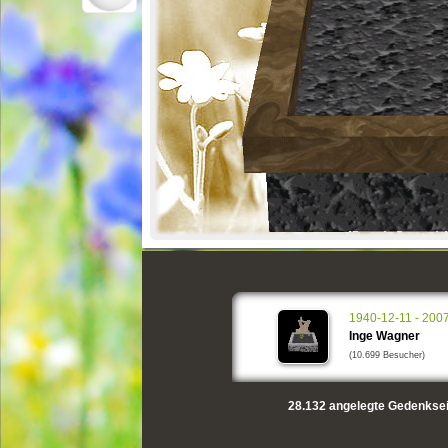
1940-12-11 - 200
Inge Wagner
(10.699 Besucher)
28.132
angelegte Gedenksei