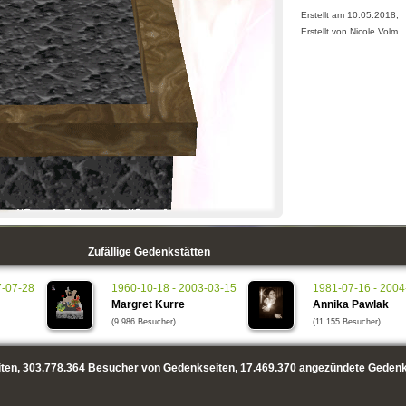
Erstellt am 10.05.2018,
Erstellt von Nicole Volm
Zufällige Gedenkstätten
7-07-28
1960-10-18 - 2003-03-15
1981-07-16 - 2004
Margret Kurre
Annika Pawlak
(9.986 Besucher)
(11.155 Besucher)
ten,
303.778.364
Besucher von Gedenkseiten,
17.469.370
angezündete Gedenk