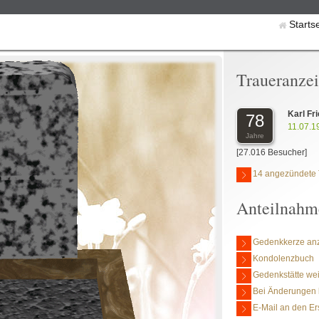
Starts
Traueranze
Karl F
78
11.07.1
Jahre
[27.016 Besucher]
14 angezündete 
Anteilnahm
Gedenkkerze an
Kondolenzbuch
Gedenkstätte we
Bei Änderungen 
E-Mail an den Er