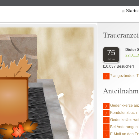
Starts
Traueranze
Dieter
75
22.01.1
Jahre
[16.037 Besucher]
7 angezündete T
Anteilnahm
Gedenkkerze an
Kondolenzbuch
Gedenkstätte we
Bei Änderungen 
E-Mail an den Er