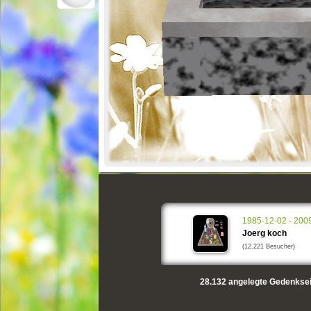
1985-12-02 - 200
Joerg koch
(12.221 Besucher)
28.132
angelegte Gedenksei