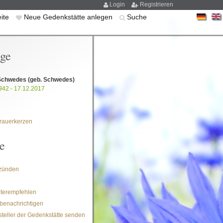
Login
Registrieren
eite
Neue Gedenkstätte anlegen
Suche
ige
 Schwedes
(geb. Schwedes)
942 - 17.12.2017
rauerkerzen
e
zünden
iterempfehlen
benachrichtigen
steller der Gedenkstätte senden