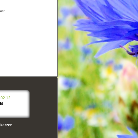
mann
-02-12
ld
kerzen