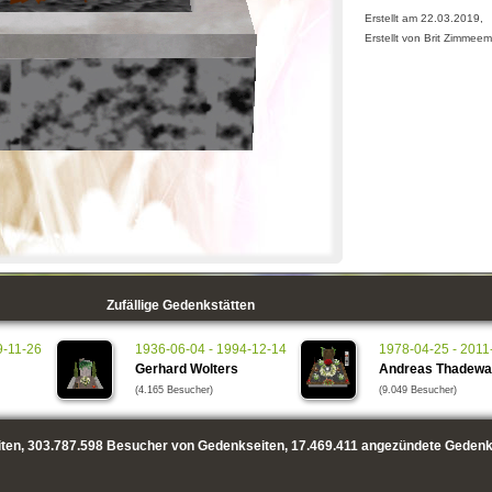
Erstellt am 22.03.2019,
Erstellt von Brit Zimmee
Zufällige Gedenkstätten
9-11-26
1936-06-04 - 1994-12-14
1978-04-25 - 2011
Gerhard Wolters
Andreas Thadewa
(4.165 Besucher)
(9.049 Besucher)
ten,
303.787.598
Besucher von Gedenkseiten,
17.469.411
angezündete Gedenk