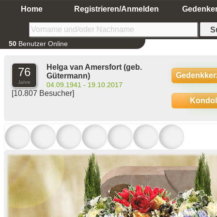
Home
Registrieren/Anmelden
Gedenke
50
Benutzer Online
Helga van Amersfort
(geb.
76
Gedenkker
Gütermann)
Jahre
04.09.1941 - 19.10.2017
[10.807 Besucher]
Kondo