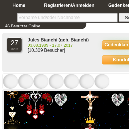
Home
Registrieren/Anmelden
Gedenke
46
Benutzer Online
Jules Bianchi
(geb. Bianchi)
27
Gedenkker
03.08.1989 - 17.07.2017
Jahre
[10.309 Besucher]
Kondo