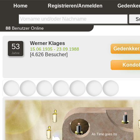
Home
Registrieren/Anmelden
Gedenke
88
Benutzer Online
Werner Klages
53
Gedenkker
15.06.1935 - 23.09.1988
Jahre
[4.626 Besucher]
Kondo
As Time goes by