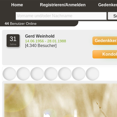
Home
Registrieren/Anmelden
Gedenke
44
Benutzer Online
Gerd Weinhold
31
Gedenkker
14.06.1956 - 28.01.1988
Jahre
[4.340 Besucher]
Kondo