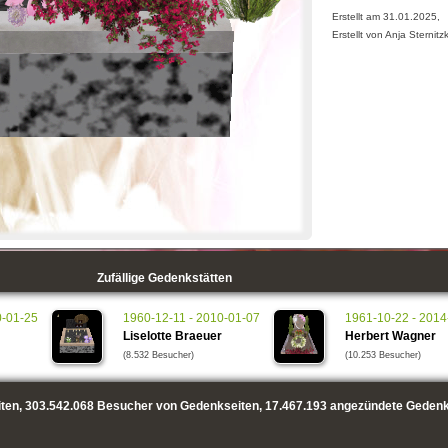
Erstellt am 31.01.2025,
Erstellt von Anja Sternitzk
Zufällige Gedenkstätten
0-01-25
1960-12-11 - 2010-01-07
1961-10-22 - 2014
Liselotte Braeuer
Herbert Wagner
(8.532 Besucher)
(10.253 Besucher)
ten,
303.542.068
Besucher von Gedenkseiten,
17.467.193
angezündete Gedenk