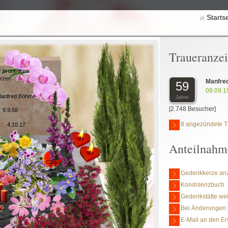
Starts
Traueranze
 in unseren
rzen
Manfre
59
09.09.1
anfred Böhme
Jahre
[2.748 Besucher]
9.9.58
8 angezündete T
4.10.17
Anteilnahm
Gedenkkerze an
Kondolenzbuch
Gedenkstätte we
Bei Änderungen 
E-Mail an den Er