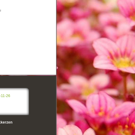
i
-11-26
kerzen