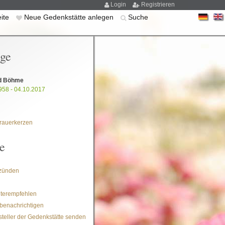
Login
Registrieren
eite
Neue Gedenkstätte anlegen
Suche
ige
d Böhme
958 - 04.10.2017
rauerkerzen
e
zünden
iterempfehlen
benachrichtigen
steller der Gedenkstätte senden