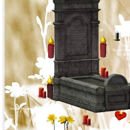
Du w
Dein
Du bist sch
und doch 
Ich
Nur die Besten sterben jung. BO
~Shine your light on me~