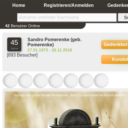
Home
Registrieren/Anmelden
Gedenke
42
Benutzer Online
Sandro Pomerenke
(geb.
45
Gedenkker
Pomerenke)
Jahre
27.01.1973 - 26.11.2018
[893 Besucher]
Kondo
Du hast eine große Wunde hinterlassen, doch Du wirst immer im Herzen bleiben!